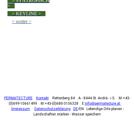
> SYNTROPISCH
>
> KEYLINE >
> weiter >
PERMATECTURE
Kontakt
Rettenberg 84 A - 8444 St. Andrä - i.S. M:+43-
(0)699-10661499 M:+43-(0)680-3156328 E:
info@permatecture.at
Impressum
Datenschutzerklärung
DE
/EN Lebendige Orte planen -
Landschaften stärken - Wasser speichern